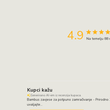
4.9
Na temelju 88 
Kupci kažu
Generirano AI-em iz recenzija kupaca.
Bambus zavjese za potpuno zamračivanje - Prirodno Z
uvaljajte...