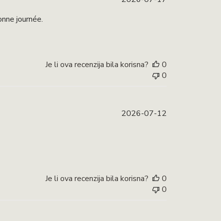
objave
onne journée.
Je li ova recenzija bila korisna?
0
0
Datum
2026-07-12
objave
Je li ova recenzija bila korisna?
0
0