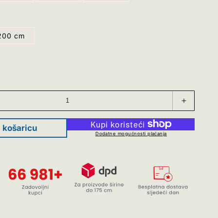
200 cm
Povećaj
količinu
za
 košaricu
Bambuso
Dodatne mogućnosti plaćanja
rolete
zatamnju
-
prirodna