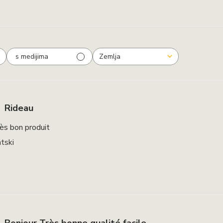
s medijima
Zemlja
svi
Rideau
rès bon produit
tski