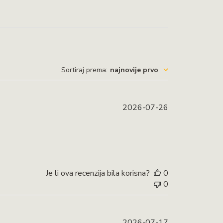
Sortiraj prema
:
najnovije prvo
Datum
2026-07-26
objave
Je li ova recenzija bila korisna?
0
0
Datum
2026-07-17