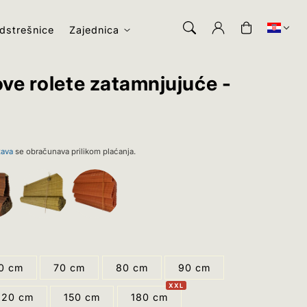
Prijava
Košarica
dstrešnice
Zajednica
e rolete zatamnjujuće -
tava
se obračunava prilikom plaćanja.
0 cm
70 cm
80 cm
90 cm
120 cm
150 cm
180 cm