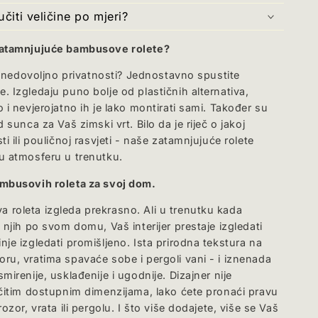
čiti veličine po mjeri?
zatamnjujuće bambusove rolete?
li nedovoljno privatnosti? Jednostavno spustite
. Izgledaju puno bolje od plastičnih alternativa,
 i nevjerojatno ih je lako montirati sami. Također su
d sunca za Vaš zimski vrt. Bilo da je riječ o jakoj
ti ili pouličnoj rasvjeti - naše zatamnjujuće rolete
u atmosferu u trenutku.
ambusovih roleta za svoj dom.
roleta izgleda prekrasno. Ali u trenutku kada
 njih po svom domu, Vaš interijer prestaje izgledati
je izgledati promišljeno. Ista prirodna tekstura na
ru, vratima spavaće sobe i pergoli vani - i iznenada
mirenije, usklađenije i ugodnije. Dizajner nije
ičitim dostupnim dimenzijama, lako ćete pronaći pravu
rozor, vrata ili pergolu. I što više dodajete, više se Vaš