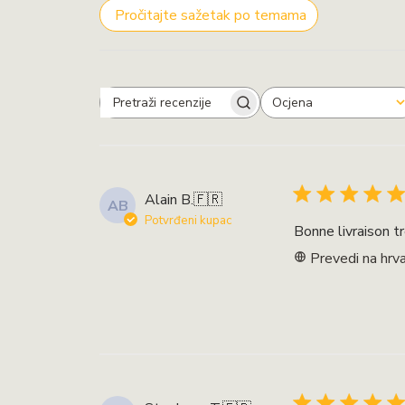
Pročitajte sažetak po temama
Ocjena
Pretraži
Sve ocjene
recenzije
Alain B.
🇫🇷
AB
Potvrđeni kupac
Bonne livraison t
Prevedi na hrva