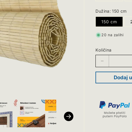
Dužina:
150 cm
150 cm
20 na zalihi
Količina
Smanji
količinu
za
Dodaj u
Bambusove
rolete
zatamnjujuće
-
prirodna