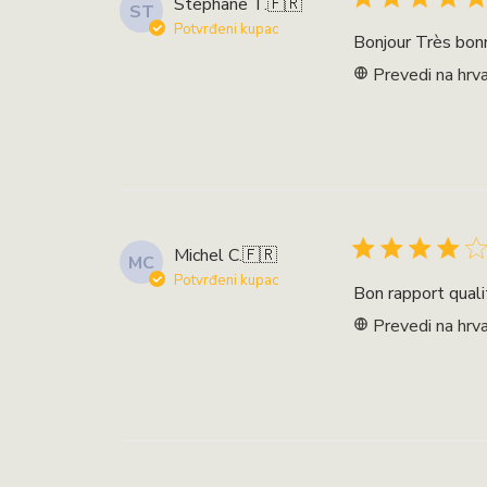
Stephane T.
🇫🇷
ST
Potvrđeni kupac
Bonjour Très bonne
Prevedi na hrva
Michel C.
🇫🇷
MC
Potvrđeni kupac
Bon rapport quali
Prevedi na hrva