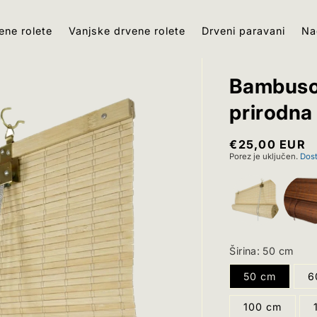
ene rolete
Vanjske drvene rolete
Drveni paravani
Na
Bambusov
prirodna
Redovna
€25,00 EUR
Porez je uključen.
Dos
cijena
Širina:
50 cm
50 cm
6
100 cm