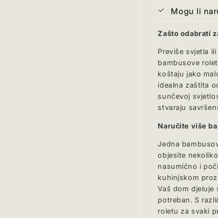
Mogu li naru
Zašto odabrati 
Previše svjetla i
bambusove rolete
koštaju jako malo
idealna zaštita o
sunčevoj svjetlos
stvaraju savršen
Naručite više b
Jedna bambusova 
objesite nekoliko
nasumično i počin
kuhinjskom prozo
Vaš dom djeluje s
potreban. S razl
roletu za svaki p