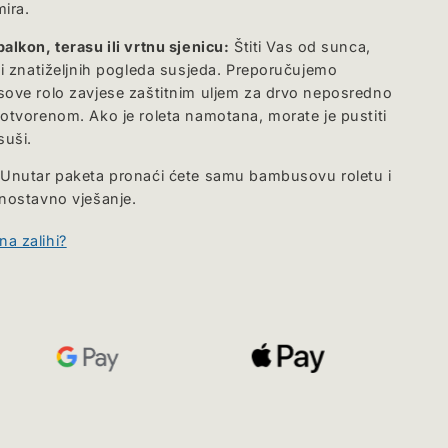
mira.
alkon, terasu ili vrtnu sjenicu:
Štiti Vas od sunca,
i i znatiželjnih pogleda susjeda. Preporučujemo
sove rolo zavjese zaštitnim uljem za drvo neposredno
 otvorenom. Ako je roleta namotana, morate je pustiti
suši.
Unutar paketa pronaći ćete samu bambusovu roletu i
dnostavno vješanje.
a zalihi?