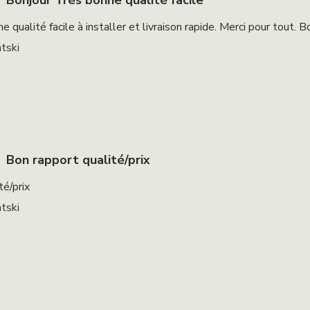
Bonjour Très bonne qualité facile
 qualité facile à installer et livraison rapide. Merci pour tout. B
tski
Bon rapport qualité/prix
té/prix
tski