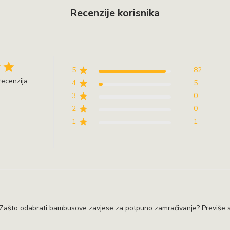
Recenzije korisnika
5
82
recenzija
4
5
3
0
2
0
1
1
ašto odabrati bambusove zavjese za potpuno zamračivanje? Previše svje