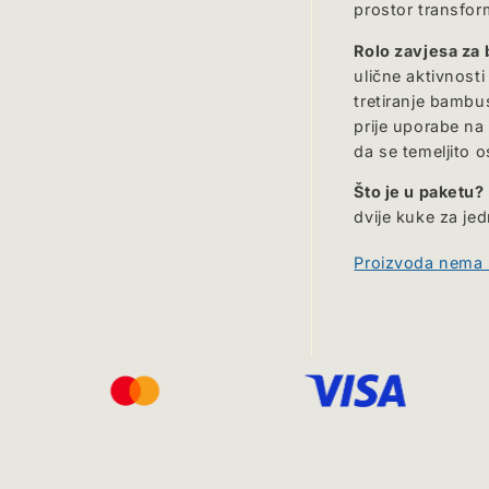
prostor transfor
Rolo zavjesa za b
ulične aktivnost
tretiranje bambu
prije uporabe na
da se temeljito o
Što je u paketu?
dvije kuke za je
Proizvoda nema n