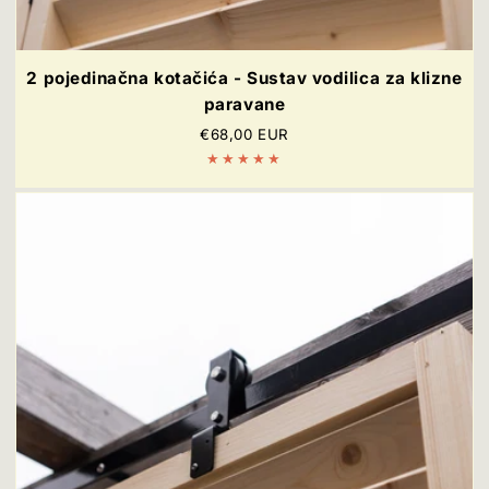
2 pojedinačna kotačića - Sustav vodilica za klizne
paravane
Redovna
€68,00 EUR
cijena