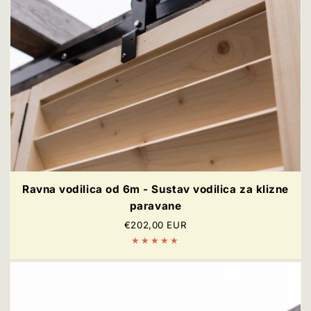
Ravna vodilica od 6m - Sustav vodilica za klizne
paravane
Redovna
€202,00 EUR
cijena