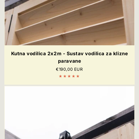
Kutna vodilica 2x2m - Sustav vodilica za klizne
paravane
Redovna
€190,00 EUR
cijena