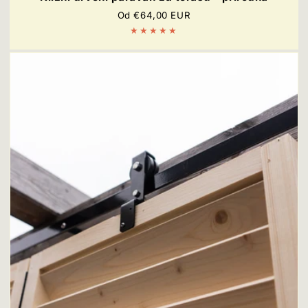
Redovna
Od €64,00 EUR
cijena