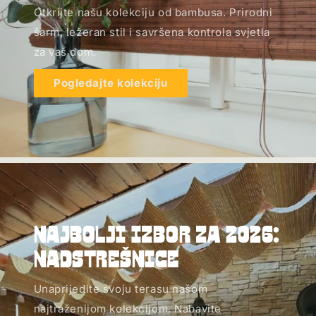
Otkrijte našu kolekciju od bambusa. Prirodni
šarm, ležeran stil i savršena kontrola svjetla
za vaš dom.
Pogledajte kolekciju
Najbolji izbor za 2026:
Nadstrešnice
Unaprijedite svoju terasu našom
najtraženijom kolekcijom. Nabavite