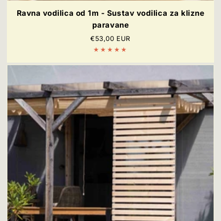
Ravna vodilica od 1m - Sustav vodilica za klizne
paravane
Redovna
€53,00 EUR
cijena