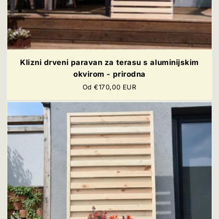
Klizni drveni paravan za terasu s aluminijskim
okvirom - prirodna
Redovna
Od €170,00 EUR
cijena