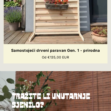
Samostojeći drveni paravan Gen. 1 - prirodna
Redovna
Od €135,00 EUR
cijena
Tražite li unutarnje
sjenilo?